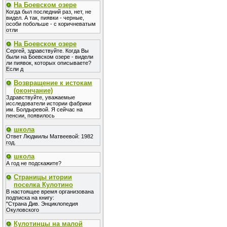
На Боевском озере
Когда был последний раз, нет, не
видел. А так, пиявки - черные,
особи побольше - с коричневатым
отли
На Боевском озере
Сергей, здравствуйте. Когда Вы
были на Боевском озере - видели
ли пиявок, которых описываете?
Если д
Возвращение к истокам
(окончание)
Здравствуйте, уважаемые
исследователи истории фабрики
им. Болдыревой. Я сейчас на
пенсии, появилось
школа
Ответ Людмилы Матвеевой: 1982
год.
школа
А год не подскажите?
Страницы итории
поселка Кулотино
В настоящее время организована
подписка на книгу:
"Страна Див. Энциклопедия
Окуловского
Кулотинцы на малой