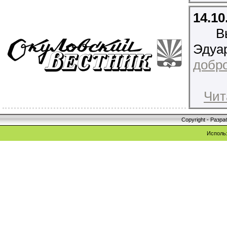
14.10
В
Эдуа
добро
Чит
Copyright - Разр
Исполь