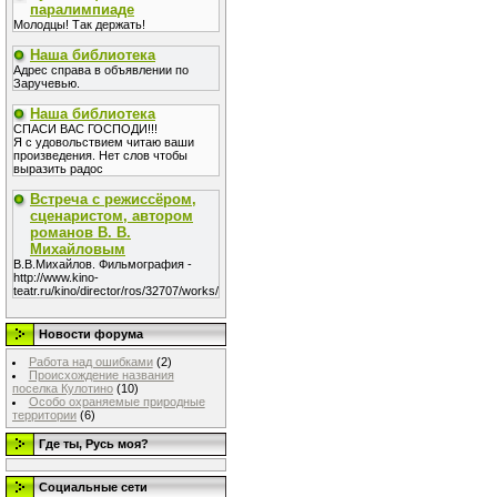
паралимпиаде
Молодцы! Так держать!
Наша библиотека
Адрес справа в объявлении по
Заручевью.
Наша библиотека
СПАСИ ВАС ГОСПОДИ!!!
Я с удовольствием читаю ваши
произведения. Нет слов чтобы
выразить радос
Встреча с режиссёром,
сценаристом, автором
романов В. В.
Михайловым
В.В.Михайлов. Фильмография -
http://www.kino-
teatr.ru/kino/director/ros/32707/works/
Новости форума
Работа над ошибками
(2)
Происхождение названия
поселка Кулотино
(10)
Особо охраняемые природные
территории
(6)
Где ты, Русь моя?
Социальные сети