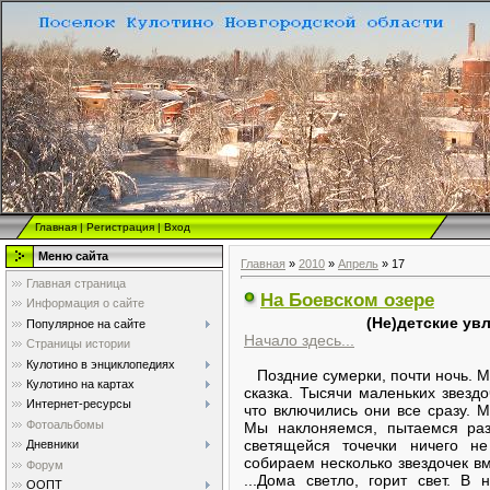
Главная
|
Регистрация
|
Вход
Меню сайта
Главная
»
2010
»
Апрель
»
17
Главная страница
На Боевском озере
Информация о сайте
(Не)детские ув
Популярное на сайте
Начало здесь...
Страницы истории
Кулотино в энциклопедиях
Поздние сумерки, почти ночь. Мы
Кулотино на картах
сказка. Тысячи маленьких звездо
Интернет-ресурсы
что включились они все сразу. М
Фотоальбомы
Мы наклоняемся, пытаемся раз
светящейся точечки ничего не
Дневники
собираем несколько звездочек в
Форум
...Дома светло, горит свет. В
ООПТ