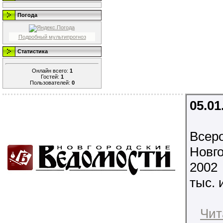
Погода
Подробный мультипрогноз
Статистика
Онлайн всего:
1
Гостей:
1
Пользователей:
0
05.01
Всеро
Новг
2002
тыс. 
Чит