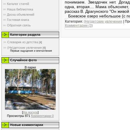
понимаем. Звездочек нет. Дога
Каталог статей
одна, вторая… Мама объясняет, 
Наша библиотека
рассказ В. Драгунского "Он живой
Доска объявлений
Боевское озеро небольшое (с п
Гостевая книга
Категория:
(Не)детские увлечения
|
Пр
Комментарии (3)
Обратная связь
Категории раздела
Словарик из детства
[4]
(Не)детские увлечения
[6]
Первые ощущения и впечатления
Случайное фото
В парке
[
На досуге
]
Просмотры 871
Комментарии 0
Новые комментарии