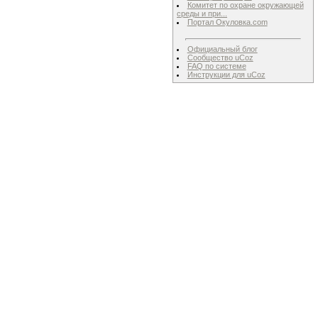
Комитет по охране окружающей
среды и при...
Портал Окуловка.com
Официальный блог
Сообщество uCoz
FAQ по системе
Инструкции для uCoz