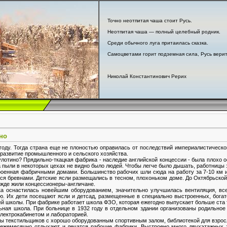
Точно неотпитая чаша стоит Русь.
Неотпитая чаша — полный целебный родник.
Среди обычного луга притаилась сказка.
Самоцветами горит подземная сила, Русь верит
Николай Константинович Рерих
но
оду. Тогда страна еще не плоностью оправилась от последствий империалистической
развитие промышленного и сельского хозяйства.
улотино? Прядильно-ткацкая фабрика - наследие английской концессии - была плохо
а пыли в некоторых цехах не видно было людей. Чтобы легче было дышать, работницы 
роенная фабричными домами. Большинство рабочих шли сюда на работу за 7-10 км и
лся бревнами. Детские ясли размещались в тесном, плохоньком доме. До Октябрьской
режде жили концессионеры-англичане.
оснастилась новейшим оборудованием, значительно улучшилась вентиляция, вс
ю. Их дети посещают ясли и детсад, размещенные в специально выстроенных, богат
й школы. При фабрике работает школа ФЗО, которая ежегодно выпускает больше ста 
ая школа. При больнице в 1932 году в отдельном здании организованы родильное 
лектрокабинетом и лабораторией.
ы текстильщиков с хорошо оборудованным спортивным залом, библиотекой для взрос
е ежемесячно отдыхают и лечатся рабочие фабрики. Выстроено много двухэтажных 