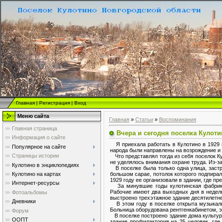
Главная
|
Регистрация
|
Вход
Меню сайта
Главная
»
Статьи
»
Воспоминания
Главная страница
Вчера и сегодня поселка Кулоти
Информация о сайте
Я приехала работать в Кулотино в 1929 г
Популярное на сайте
народа были направлены на возрождение и 
Страницы истории
Что представлял тогда из себя поселок К
не уделялось внимания охране труда. Из-з
Кулотино в энциклопедиях
В поселке была только одна улица, заст
большом сарае, потолок которого подпира
Кулотино на картах
1929 году ее организовали в здании, где п
Интернет-ресурсы
За минувшие годы кулотинская фабрика 
Рабочие имеют два выходных дня в недел
Фотоальбомы
выстроено трехэтажное здание десятилетне
Дневники
В этом году в поселке открыта музыкальн
Больница оборудована рентгенкабинетом, э
Форум
В поселке построено здание дома культур
ООПТ
здание профилактория на 25 человек, гд