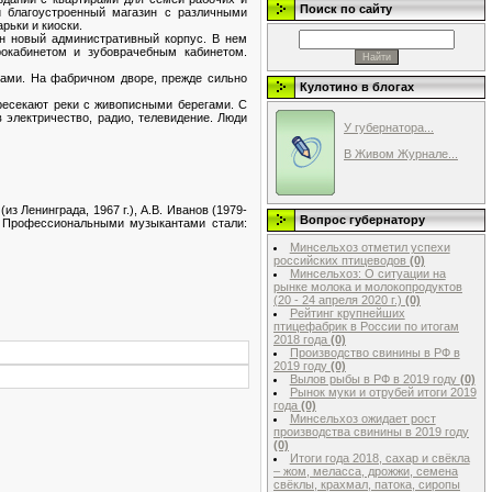
Поиск по сайту
й благоустроенный магазин с различными
рьки и киоски.
н новый административный корпус. В нем
рокабинетом и зубоврачебным кабинетом.
тами. На фабричном дворе, прежде сильно
Кулотино в блогах
ресекают реки с живописными берегами. С
 электричество, радио, телевидение. Люди
У губернатора...
В Живом Журнале...
з Ленинграда, 1967 г.), А.В. Иванов (1979-
Вопрос губернатору
р. Профессиональными музыкантами стали:
Минсельхоз отметил успехи
российских птицеводов
(0)
Минсельхоз: О ситуации на
рынке молока и молокопродуктов
(20 - 24 апреля 2020 г.)
(0)
Рейтинг крупнейших
птицефабрик в России по итогам
2018 года
(0)
Производство свинины в РФ в
2019 году
(0)
Вылов рыбы в РФ в 2019 году
(0)
Рынок муки и отрубей итоги 2019
года
(0)
Минсельхоз ожидает рост
производства свинины в 2019 году
(0)
Итоги года 2018, сахар и свёкла
– жом, меласса, дрожжи, семена
свёклы, крахмал, патока, сиропы