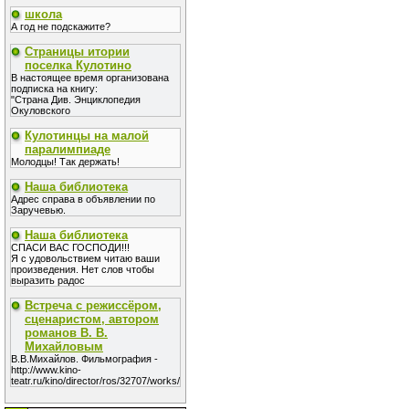
школа
А год не подскажите?
Страницы итории
поселка Кулотино
В настоящее время организована
подписка на книгу:
"Страна Див. Энциклопедия
Окуловского
Кулотинцы на малой
паралимпиаде
Молодцы! Так держать!
Наша библиотека
Адрес справа в объявлении по
Заручевью.
Наша библиотека
СПАСИ ВАС ГОСПОДИ!!!
Я с удовольствием читаю ваши
произведения. Нет слов чтобы
выразить радос
Встреча с режиссёром,
сценаристом, автором
романов В. В.
Михайловым
В.В.Михайлов. Фильмография -
http://www.kino-
teatr.ru/kino/director/ros/32707/works/