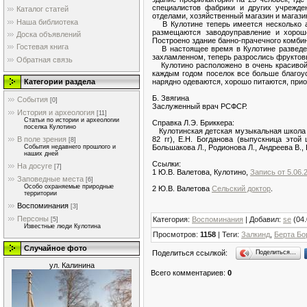
специалистов фабрики и других учрежде
Каталог статей
отделами, хозяйственный магазин и магазин
Наша библиотека
В Кулотине теперь имеется несколько а
размещаются заводоуправление и хорошо
Доска объявлений
Построено здание банно-прачечного комбин
Гостевая книга
В настоящее время в Кулотине разведено
захламленном, теперь разрослись фруктов
Обратная связь
Кулотино расположено в очень красивой 
каждым годом поселок все больше благоус
нарядно одеваются, хорошо питаются, при
Категории раздела
Б. Звягина
События
[0]
Заслуженный врач РСФСР.
История и археология
[11]
Статьи по истории и археологии
Справка Л.Э. Бриккера:
поселка Кулотино
Кулотинская детская музыкальная школа отк
82 гг), Е.Н. Богданова (выпускница это
В поле зрения
[8]
Большакова Л., Родионова Л., Андреева В.,
События недавнего прошлого и
наших дней
Ссылки:
На досуге
[7]
1 Ю.В. Валетова, Кулотино,
Запись от 5.06.2
Заповедные места
[6]
Особо охраняемые природные
2 Ю.В. Валетова
Сельский доктор
.
территории
Воспоминания
[3]
Персоны
Категория
:
Воспоминания
|
Добавил
:
se
(04.
[5]
Известные люди Кулотина
Просмотров
:
1158
|
Теги
:
Залкинд
,
Берта Бо
Случайное фото
Поделиться ссылкой:
Поделиться…
ул. Калинина
Всего комментариев
:
0