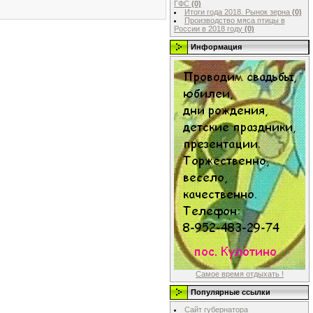
ГФС
(0)
Итоги года 2018. Рынок зерна
(0)
Производство мяса птицы в
России в 2018 году
(0)
Информация
Самое время отдыхать !
Популярные ссылки
Сайт губернатора