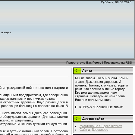
Суббота, 08.08.2026
 и ждет.
Приветствую Вас
Гость
|
Подпишись на RSS
Лента
Мы не знаем. Но они знают. Камни
знают. Даже знают деревья. И
помнят. Помнят, кто назвал горы и
 и гражданской войн, и все силы партии и
реки. Кто сложил бывшие города.
Кто имя дал незапамятным
 оснащенным предприятием, где совершенно
странам. Неведомые нам слова.
завязывали рот и нос пучками льна.
Все они полны смысла...
з окрестных деревень. Клуб размещался в
 революции больницы в поселке не было. В
Н. К. Рерих "Священные знаки"
е цеха имеют лампы дневного освещения.
о оборудованных зданиях. Для школьников
Друзья сайта
ткачих и прядильщиц.
отделение и женско-детская консультация.
Кулотино на Яндекс.Фотках
Сайт д. Дорохново
лых и детей с читальным залом. Построено
зданий с квартирами для семей рабочих и