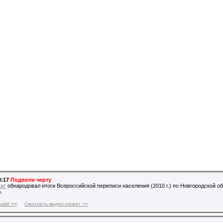
3:17
Подвели черту
тат
обнародовал итоги Всероссийской переписи населения (2010 г.) по Новгородской обл
.
ьше >>
Смотреть видео-сюжет >>