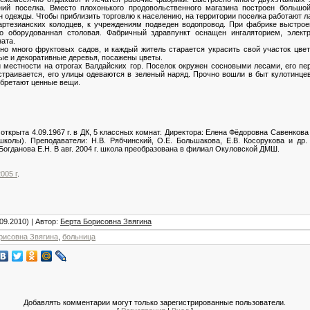
ний поселка. Вместо плохонького продовольственного магазина построен большо
 одежды. Чтобы приблизить торговлю к населению, на территории поселка работают ла
ртезианских колодцев, к учреждениям подведен водопровод. При фабрике выстрое
 оборудованная столовая. Фабричный здравпункт оснащен ингаляторием, элект
ата.
 много фруктовых садов, и каждый житель старается украсить свой участок цве
ые и декоративные деревья, посажены цветы.
местности на отрогах Валдайских гор. Поселок окружен сосновыми лесами, его пе
траивается, его улицы одеваются в зеленый наряд. Прочно вошли в быт кулотинцев
обретают ценные вещи.
рыта 4.09.1967 г. в ДК, 5 классных комнат. Директора: Елена Фёдоровна Савенкова (и
й школы). Преподаватели: Н.В. Рябчинский, О.Е. Большакова, Е.В. Косорукова и д
 Богданова Е.Н. В авг. 2004 г. школа преобразована в филиал Окуловской ДМШ.
005 г
.
09.2010) |
Автор
:
Берта Борисовна Звягина
рисовна Звягина
,
больница
Добавлять комментарии могут только зарегистрированные пользователи.