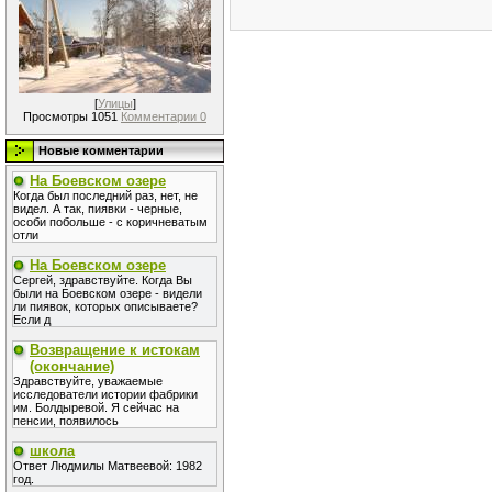
[
Улицы
]
Просмотры 1051
Комментарии 0
Новые комментарии
На Боевском озере
Когда был последний раз, нет, не
видел. А так, пиявки - черные,
особи побольше - с коричневатым
отли
На Боевском озере
Сергей, здравствуйте. Когда Вы
были на Боевском озере - видели
ли пиявок, которых описываете?
Если д
Возвращение к истокам
(окончание)
Здравствуйте, уважаемые
исследователи истории фабрики
им. Болдыревой. Я сейчас на
пенсии, появилось
школа
Ответ Людмилы Матвеевой: 1982
год.