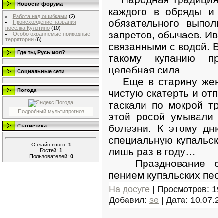
Новости форума
каждого в обряды и 
Работа над ошибками
(2)
обязательного выпо
Происхождение названия
поселка Кулотино
(10)
запретов, обычаев. И
Особо охраняемые природные
территории
(6)
связанными с водой. В
Где ты, Русь моя?
такому купанию пр
целебная сила.
Социальные сети
Еще в старину женщ
Погода
чистую скатерть и отп
таскали по мокрой т
Подробный мультипрогноз
этой росой умывали 
болезни. К этому д
Статистика
специальную купальск
Онлайн всего:
1
лишь раз в году…
Гостей:
1
Пользователей:
0
Празднование соп
пением купальских пе
На досуге
| Просмотров: 1
Добавил:
se
| Дата:
10.07.