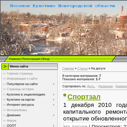
Главная
|
Регистрация
|
Вход
Меню сайта
Главная
»
Статьи
» На досуге
Главная страница
В категории материалов
:
7
Информация о сайте
Показано материалов
:
1-7
Популярное на сайте
Сортировать по
:
Дате
·
Названию
·
Коммен
Страницы истории
Кулотино в энциклопедиях
Спортзал
Кулотино на картах
1 декабря 2010 год
Интернет-ресурсы
Фотоальбомы
капитального ремон
Дневники
открытие обновленног
Форум
На досуге
| Просмотров: 2
ООПТ