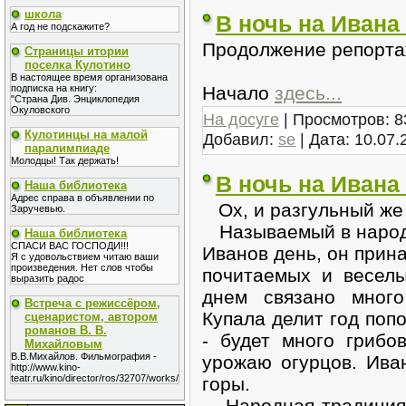
школа
В ночь на Ивана 
А год не подскажите?
Продолжение репортаж
Страницы итории
поселка Кулотино
В настоящее время организована
Начало
здесь...
подписка на книгу:
"Страна Див. Энциклопедия
Окуловского
На досуге
| Просмотров: 8
Кулотинцы на малой
Добавил:
se
| Дата:
10.07.
паралимпиаде
Молодцы! Так держать!
В ночь на Ивана
Наша библиотека
Адрес справа в объявлении по
Ох, и разгульный же 
Заручевью.
Называемый в народе
Наша библиотека
СПАСИ ВАС ГОСПОДИ!!!
Иванов день, он прин
Я с удовольствием читаю ваши
произведения. Нет слов чтобы
почитаемых и веселы
выразить радос
днем связано много
Встреча с режиссёром,
Купала делит год поп
сценаристом, автором
романов В. В.
- будет много грибо
Михайловым
В.В.Михайлов. Фильмография -
урожаю огурцов. Ива
http://www.kino-
teatr.ru/kino/director/ros/32707/works/
горы.
Народная традиция 