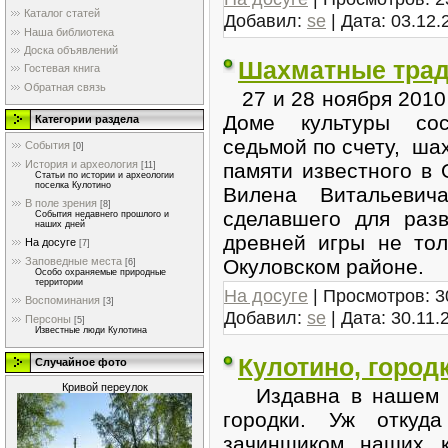
Каталог статей
Добавил:
se
| Дата:
03.12.
Наша библиотека
Доска объявлений
Шахматные тра
Гостевая книга
Обратная связь
27 и 28 ноября 2010 
Доме культуры сос
Категории раздела
седьмой по счету, ш
События
[0]
История и археология
памяти известного в
[11]
Статьи по истории и археологии
поселка Кулотино
Вилена Витальевич
В поле зрения
[8]
сделавшего для раз
События недавнего прошлого и
наших дней
древней игры не тол
На досуге
[7]
Окуловском районе.
Заповедные места
[6]
Особо охраняемые природные
территории
На досуге
| Просмотров: 3
Воспоминания
[3]
Добавил:
se
| Дата:
30.11.
Персоны
[5]
Известные люди Кулотина
Кулотино, город
Случайное фото
Кривой переулок
Издавна в нашем н
городки. Уж отку
зачинщиком наших к