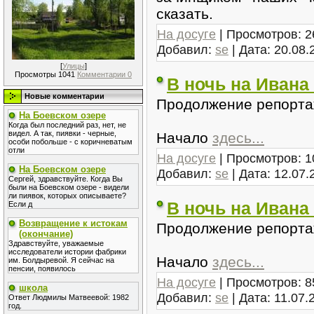
сказать.
На досуге
| Просмотров: 2
Добавил:
se
| Дата:
20.08.
[
Улицы
]
Просмотры 1041
Комментарии 0
В ночь на Ивана 
Новые комментарии
Продолжение репортаж
На Боевском озере
Когда был последний раз, нет, не
видел. А так, пиявки - черные,
Начало
здесь...
особи побольше - с коричневатым
отли
На досуге
| Просмотров: 1
На Боевском озере
Добавил:
se
| Дата:
12.07.
Сергей, здравствуйте. Когда Вы
были на Боевском озере - видели
ли пиявок, которых описываете?
В ночь на Ивана 
Если д
Возвращение к истокам
Продолжение репортаж
(окончание)
Здравствуйте, уважаемые
исследователи истории фабрики
Начало
здесь...
им. Болдыревой. Я сейчас на
пенсии, появилось
На досуге
| Просмотров: 8
школа
Добавил:
se
| Дата:
11.07.
Ответ Людмилы Матвеевой: 1982
год.