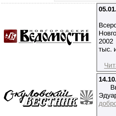
05.01
Всеро
Новг
2002
тыс. 
Чит
14.10
В
Эдуа
добро