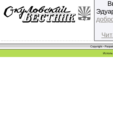
В
Эдуа
добро
Чит
Copyright - Разр
Исполь