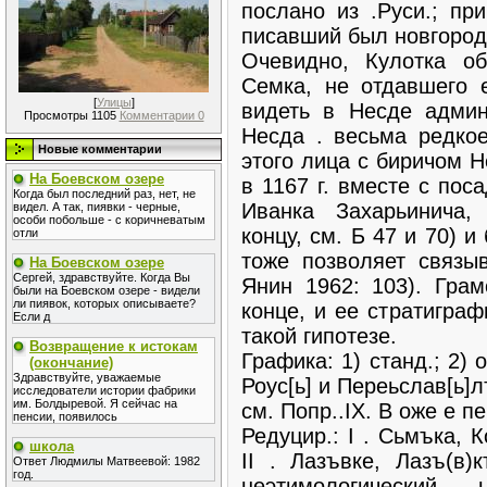
послано из .Руси.; при
писавший был новгород
Очевидно, Кулотка о
Семка, не отдавшего е
[
Улицы
]
видеть в Несде админ
Просмотры 1105
Комментарии 0
Несда . весьма редкое
Новые комментарии
этого лица с биричом 
На Боевском озере
в 1167 г. вместе с пос
Когда был последний раз, нет, не
Иванка Захарьинича,
видел. А так, пиявки - черные,
особи побольше - с коричневатым
концу, см. Б 47 и 70) 
отли
тоже позволяет связы
На Боевском озере
Сергей, здравствуйте. Когда Вы
Янин 1962: 103). Гра
были на Боевском озере - видели
ли пиявок, которых описываете?
конце, и ее стратиграф
Если д
такой гипотезе.
Возвращение к истокам
Графика: 1) станд.; 2) о
(окончание)
Здравствуйте, уважаемые
Роус[ь] и Переьслав[ь]
исследователи истории фабрики
им. Болдыревой. Я сейчас на
см. Попр..IX. В оже е п
пенсии, появилось
Редуцир.: I . Сьмъка, 
школа
II . Лазъвке, Лазъ(в)
Ответ Людмилы Матвеевой: 1982
год.
неэтимологически