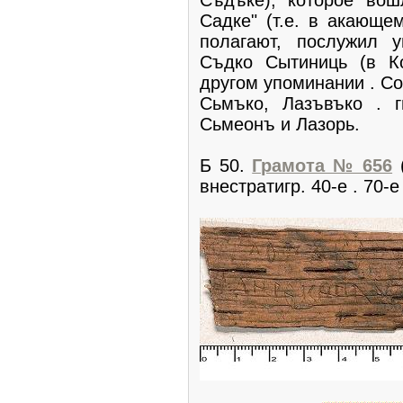
Садке" (т.е. в акающем
полагают, послужил 
Съдко Сытиниць (в К
другом упоминании . Со
Сьмъко, Лазъвъко . г
Сьмеонъ и Лазорь.
Б 50.
Грамота № 656
(
внестратигр. 40-е . 70-е 