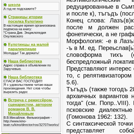
школа
редуцированные в Сьмъ
А год не подскажите?
и после к), тъгъдъ (посл
Страницы итории
Конец слова: Лазъ(в)
поселка Кулотино
В настоящее время организована
после м должен расс
подписка на книгу:
фонетически, а не графи
"Страна Див. Энциклопедия
Окуловского
Морфология: -е в Лазъв
Кулотинцы на малой
-ъ в М. ед. Переьслав[ь
паралимпиаде
Молодцы! Так держать!
словоформа тихъ 
беспредложный локатив
Наша библиотека
Адрес справа в объявлении по
Представляют интерес 
Заручевью.
то, с релятивизатором 
Наша библиотека
5.6).
СПАСИ ВАС ГОСПОДИ!!!
Я с удовольствием читаю ваши
Тъгъдъ (также тогодъ 28
произведения. Нет слов чтобы
выразить радос
архаичных вариантов на
Встреча с режиссёром,
тогда" (см. Попр..VIII
сценаристом, автором
псковские диалектные 
романов В. В.
Михайловым
(Гомонова 1962: 132).
В.В.Михайлов. Фильмография -
http://www.kino-
С синтаксической точки
teatr.ru/kino/director/ros/32707/works/
представляет соб