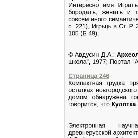
Интересно имя Игратъ
бородатъ, женатъ и т
совсем иного семантиче
с. 221), Игрьць в Ст. Р
105 (Б 49).
© Авдусин Д.А.;
Архео
школа", 1977; Портал "
Страница 246
Компактная грудка пр
остатках новгородского
домом обнаружена гр
говорится, что
Кулотка
Электронная науч
древнерусской архитек