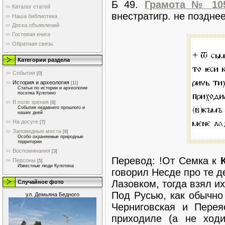
Б 49.
Грамота № 10
Каталог статей
внестратигр. не позднее 
Наша библиотека
Доска объявлений
Гостевая книга
Обратная связь
Категории раздела
События
[0]
История и археология
[11]
Статьи по истории и археологии
поселка Кулотино
В поле зрения
[8]
События недавнего прошлого и
наших дней
На досуге
[7]
Заповедные места
[6]
Особо охраняемые природные
территории
Воспоминания
[3]
Перевод: !От Семка к
Персоны
[5]
Известные люди Кулотина
говорил Несде про те де
Лазовком, тогда взял и
Случайное фото
Под Русью, как обычно 
ул. Демьяна Бедного
Черниговская и Перея
приходиле (а не ходи