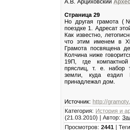
А.В. Арциховский
Архео
Страница 29
Но другая грамота (№
поездке 1. Адресат эт
Как известно, летопис
что этим именем в XI
Грамота посвящена де
Колчина ниже говорится
19П, где компактно
пряслиц, т. е. набор 
земли, куда ездил К
принадлежал дом.
Источник
:
http://gramoty.
Категория
:
История и а
(21.03.2010) |
Автор
:
За
Просмотров
:
2441
|
Тег