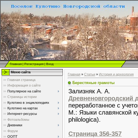
Главная
|
Регистрация
|
Вход
Меню сайта
Главная
»
Статьи
»
История и археология
Главная страница
Берестяные грамоты
Информация о сайте
Зализняк А. А.
Популярное на сайте
Древненовгородский 
Страницы истории
Кулотино в энциклопедиях
переработанное с учето
Кулотино на картах
М.: Языки славянской кул
Интернет-ресурсы
philologica).
Фотоальбомы
Дневники
Форум
Страница 356-357
ООПТ