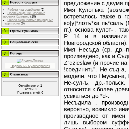
предложение с двумя п
Новости форума
Имя Кулотъка (возможн
Работа над ошибками
(2)
Происхождение названия
встретилось также в 
поселка Кулотино
(10)
Особо охраняемые природные
ко[у]*лотъ*ка пь*салъ 
территории
(6)
гг.), основа Кулот- . т
Где ты, Русь моя?
Р. 14 и в названи
Новгородской области).
Социальные сети
Имя Несъда (ср. др.-п
Погода
произведено, как и Съд
Z"dzieslaw (и прочие на Z
Подробный мультипрогноз
!соединить". Не-съд-а,
Статистика
модели, что Неусып-а, 
Не-сул-ъ, др.-польск.
Онлайн всего:
1
относится к более древн
Гостей:
1
Пользователей:
0
усекаться до *d-.
Несъдила . производ
вероятно, возникло ина
производное от имен 
лишь выбором суффик
Съдъке), которое во