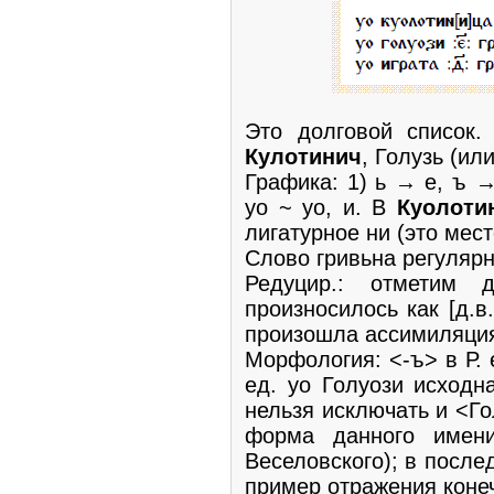
Это долговой список.
Кулотинич
, Голузь (ил
Графика: 1) ь → е, ъ →
уо ~ уо, и. В
Куолотин
лигатурное ни (это мес
Слово гривьна регулярн
Редуцир.: отметим 
произносилось как [д.в.
произошла ассимиляция
Морфология: <-ъ> в Р. ед
ед. уо Голуози исходн
нельзя исключать и <Го
форма данного имени
Веселовского); в после
пример отражения конеч