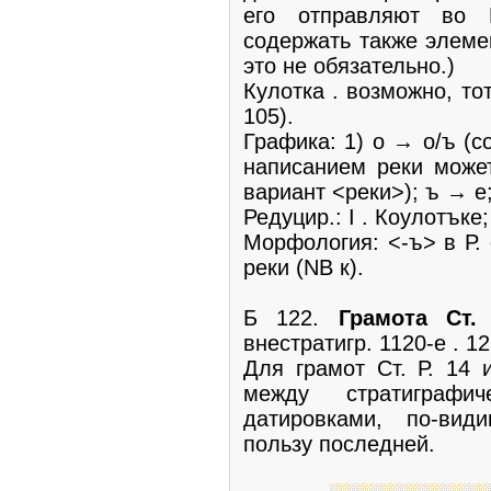
его отправляют во 
содержать также элемен
это не обязательно.)
Кулотка . возможно, то
105).
Графика: 1) о → о/ъ (с
написанием реки может
вариант <реки>); ъ → е; 
Редуцир.: I . Коулотъке;
Морфология: <-ъ> в Р.
реки (NB к).
Б 122.
Грамота Ст.
внестратигр. 1120-е . 121
Для грамот Ст. Р. 14 
между стратиграфич
датировками, по-вид
пользу последней.