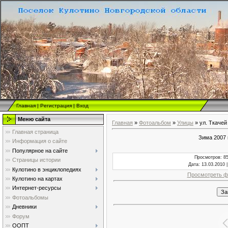
Главная
|
Регистрация
|
Вход
Меню сайта
Главная
»
Фотоальбом
»
Улицы
» ул. Ткачей
Главная страница
Зима 2007 
Информация о сайте
Популярное на сайте
Просмотров
: 8
Страницы истории
Дата
: 13.03.2010 
Кулотино в энциклопедиях
Просмотреть ф
Кулотино на картах
Интернет-ресурсы
Фотоальбомы
Дневники
Форум
ООПТ