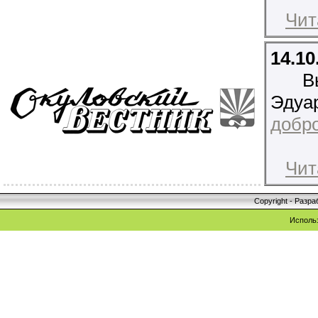
Чит
14.10
В
Эдуа
добро
Чит
Copyright - Разр
Исполь