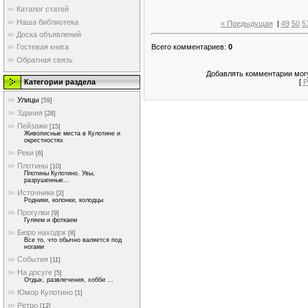
Каталог статей
Наша библиотека
« Предыдущая
|
49
50
5
Доска объявлений
Всего комментариев
:
0
Гостевая книга
Обратная связь
Добавлять комментарии могу
Категории раздела
[
Р
Улицы
[59]
Здания
[28]
Пейзажи
[15]
Живописные места в Кулотине и
окрестностях
Реки
[6]
Плотины
[10]
Плотины Кулотино. Увы,
разрушенные...
Источники
[2]
Родники, колонки, колодцы
Прогулки
[9]
Гуляем и фоткаем
Бюро находок
[8]
Все то, что обычно валяется под
ногами
События
[11]
На досуге
[5]
Отдых, развлечения, хобби ...
Юмор Кулотино
[1]
Ретро
[12]