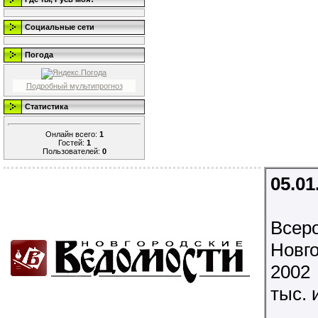
Социальные сети
Погода
Подробный мультипрогноз
Статистика
Онлайн всего:
1
Гостей:
1
Пользователей:
0
05.01
Всеро
Новг
2002
тыс. 