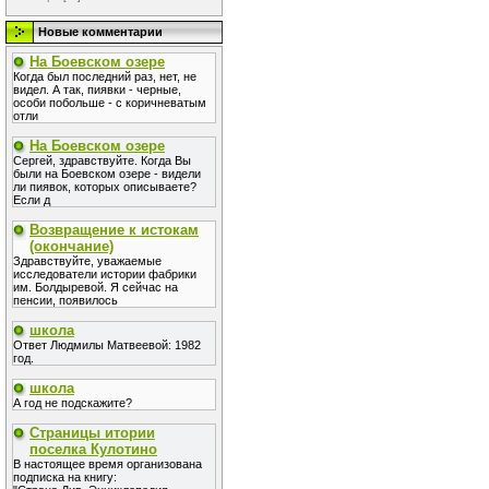
Новые комментарии
На Боевском озере
Когда был последний раз, нет, не
видел. А так, пиявки - черные,
особи побольше - с коричневатым
отли
На Боевском озере
Сергей, здравствуйте. Когда Вы
были на Боевском озере - видели
ли пиявок, которых описываете?
Если д
Возвращение к истокам
(окончание)
Здравствуйте, уважаемые
исследователи истории фабрики
им. Болдыревой. Я сейчас на
пенсии, появилось
школа
Ответ Людмилы Матвеевой: 1982
год.
школа
А год не подскажите?
Страницы итории
поселка Кулотино
В настоящее время организована
подписка на книгу: