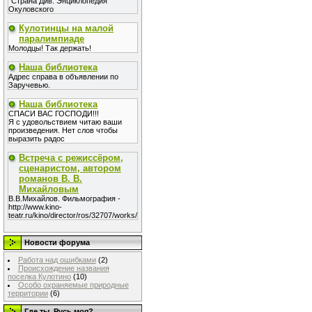
"Страна Див. Энциклопедия
Окуловского
Кулотинцы на малой
паралимпиаде
Молодцы! Так держать!
Наша библиотека
Адрес справа в объявлении по
Заручевью.
Наша библиотека
СПАСИ ВАС ГОСПОДИ!!!
Я с удовольствием читаю ваши
произведения. Нет слов чтобы
выразить радос
Встреча с режиссёром,
сценаристом, автором
романов В. В.
Михайловым
В.В.Михайлов. Фильмография -
http://www.kino-
teatr.ru/kino/director/ros/32707/works/
Новости форума
Работа над ошибками
(2)
Происхождение названия
поселка Кулотино
(10)
Особо охраняемые природные
территории
(6)
Где ты, Русь моя?