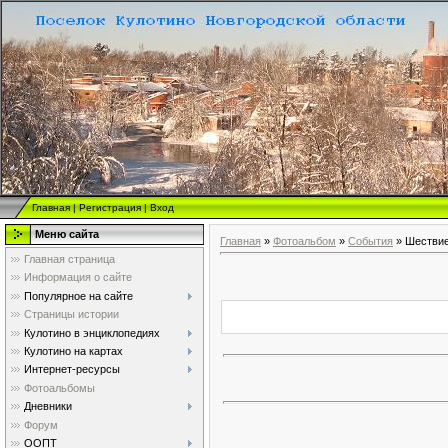
Главная
|
Регистрация
|
Вход
Меню сайта
Главная
»
Фотоальбом
»
События
» Шествие
Главная страница
Информация о сайте
Популярное на сайте
Страницы истории
Кулотино в энциклопедиях
Кулотино на картах
Интернет-ресурсы
Фотоальбомы
Дневники
Форум
ООПТ