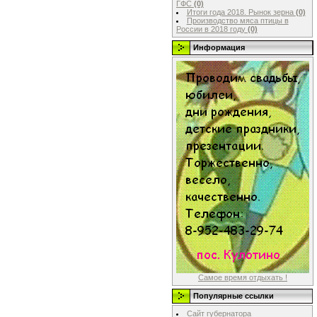
ГФС
(0)
Итоги года 2018. Рынок зерна
(0)
Производство мяса птицы в
России в 2018 году
(0)
Информация
Самое время отдыхать !
Популярные ссылки
Сайт губернатора