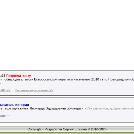
3:17
Подвели черту
тат
обнародовал итоги Всероссийской переписи населения (2010 г.) по Новгородской обл
.
ьше >>
Смотреть видео-сюжет >>
ранитель истории
ет ещё одна книга Леонарда Эдуардовича Бриккера - «
Сея разумное, доброе, вечное
ьше >>
Copyright - Разработка Сергея Егорова © 2010-2026