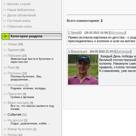
Каталог статей
Наша библиотека
Доска объявлений
Всего комментариев
:
2
Гостевая книга
Обратная связь
2
Serg60
[
Материал
]
(29.03.2013 10:59)
Категории раздела
Прямо всплыла картинка из детства - с род
присоединялись к колонне и шли на митинг.
Улицы
[59]
Здания
[28]
1
Васильич
[
Материал
]
(04.05.2010 21:37)
Пейзажи
Каждый День победы м
[15]
Живописные места в Кулотине и
Великой отечественной
окрестностях
колонну. Накануне сам
правило, стояла тепла
Реки
[6]
К сожалению, уже неско
Плотины
[10]
Плотины Кулотино. Увы,
разрушенные...
Источники
[2]
Родники, колонки, колодцы
Прогулки
[9]
Гуляем и фоткаем
Бюро находок
[8]
Все то, что обычно валяется под
ногами
События
[11]
На досуге
[5]
Отдых, развлечения, хобби ...
Юмор Кулотино
[1]
Ретро
[12]