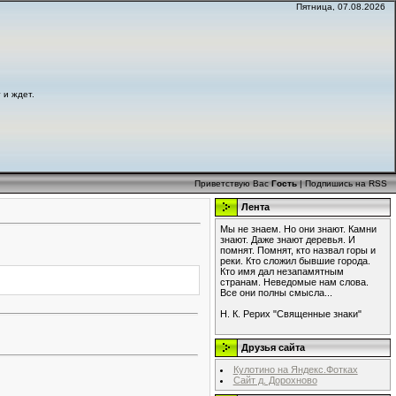
Пятница, 07.08.2026
 и ждет.
Приветствую Вас
Гость
|
Подпишись на RSS
Лента
Мы не знаем. Но они знают. Камни
знают. Даже знают деревья. И
помнят. Помнят, кто назвал горы и
реки. Кто сложил бывшие города.
Кто имя дал незапамятным
странам. Неведомые нам слова.
Все они полны смысла...
Н. К. Рерих "Священные знаки"
Друзья сайта
Кулотино на Яндекс.Фотках
Сайт д. Дорохново