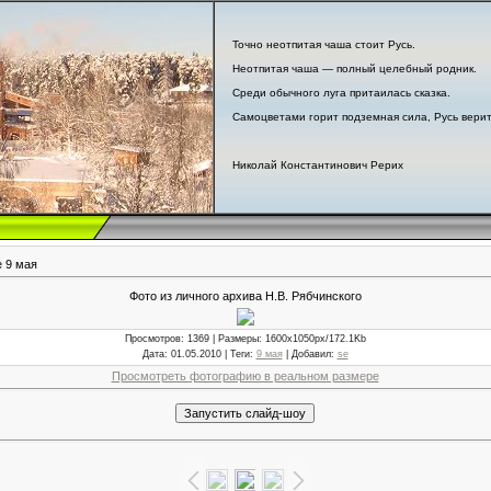
Точно неотпитая чаша стоит Русь.
Неотпитая чаша — полный целебный родник.
Среди обычного луга притаилась сказка.
Самоцветами горит подземная сила, Русь верит
Николай Константинович Рерих
 9 мая
Фото из личного архива Н.В. Рябчинского
Просмотров
: 1369 |
Размеры
: 1600x1050px/172.1Kb
Дата
: 01.05.2010 |
Теги
:
9 мая
|
Добавил
:
se
Просмотреть фотографию в реальном размере