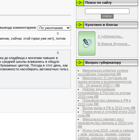
Поиск по сайту
Кулотино в блогах
 вывода комментариев:
0
У губернатора...
нчик, сейчас этой горки уже нет), потом
В Живом Журнале...
0
ка до кладбища к могилам павших в
ло средней школы вливались в общую
Вопрос губернатору
бумажных цветов. Погода в этот день, как
возможности насобирать автоматных гильз.
Минсельхоз отметил успехи
российских птицеводов
(0)
Минсельхоз: О ситуации на
рынке молока и молокопродуктов
(20 - 24 апреля 2020 г.)
(0)
Рейтинг крупнейших
птицефабрик в России по итогам
2018 года
(0)
Производство свинины в РФ в
2019 году
(0)
Вылов рыбы в РФ в 2019 году
(0)
Рынок муки и отрубей итоги 2019
года
(0)
Минсельхоз ожидает рост
производства свинины в 2019 году
(0)
Итоги года 2018, сахар и свёкла
– жом, меласса, дрожжи, семена
свёклы, крахмал, патока, сиропы