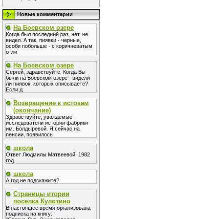
Новые комментарии
На Боевском озере
Когда был последний раз, нет, не
видел. А так, пиявки - черные,
особи побольше - с коричневатым
отли
На Боевском озере
Сергей, здравствуйте. Когда Вы
были на Боевском озере - видели
ли пиявок, которых описываете?
Если д
Возвращение к истокам
(окончание)
Здравствуйте, уважаемые
исследователи истории фабрики
им. Болдыревой. Я сейчас на
пенсии, появилось
школа
Ответ Людмилы Матвеевой: 1982
год.
школа
А год не подскажите?
Страницы итории
поселка Кулотино
В настоящее время организована
подписка на книгу: