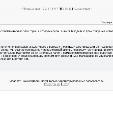
« Предыдущая
|
1
2
3
4
5
6
7
[
8
]
9
10
11
|
Следующая »
Порядок
ителями стоял на этой горке, с которой сделан снимок (сзади был промтоварный магази
ногочисленная колонна кулотинцев с венками и букетами шествовала от центра посел
 войне. Мы обычно собирались у восьмилетней школы, поскольку там учились, и око
остоятельно мастерили венки из еловых лапок и нами же изготовленных разноцветных 
я и солнечная. У обелиска павшим воинам звучал салют. Мы, мальчишки, не упускали 
лько лет шествия нет.
Добавлять комментарии могут только зарегистрированные пользователи.
[
Регистрация
|
Вход
]