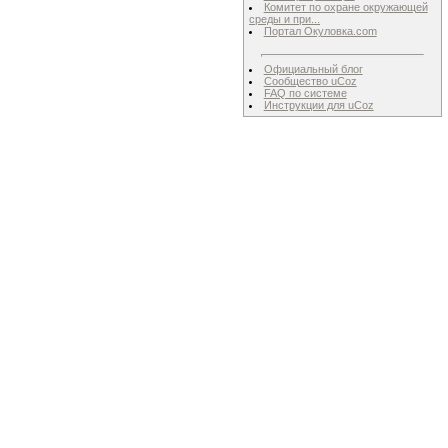
Комитет по охране окружающей
среды и при...
Портал Окуловка.com
Официальный блог
Сообщество uCoz
FAQ по системе
Инструкции для uCoz