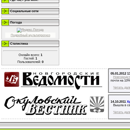
Социальные сети
Погода
Подробный мультипрогноз
Статистика
Онлайн всего:
1
Гостей:
1
Пользователей:
0
05.01.2012 1
Новгородс
почти на 10%
Читать дал
14.10.2011
Х
Вышла в св
Читать дал