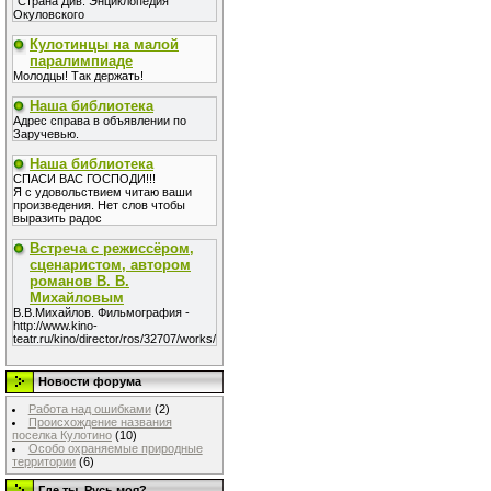
"Страна Див. Энциклопедия
Окуловского
Кулотинцы на малой
паралимпиаде
Молодцы! Так держать!
Наша библиотека
Адрес справа в объявлении по
Заручевью.
Наша библиотека
СПАСИ ВАС ГОСПОДИ!!!
Я с удовольствием читаю ваши
произведения. Нет слов чтобы
выразить радос
Встреча с режиссёром,
сценаристом, автором
романов В. В.
Михайловым
В.В.Михайлов. Фильмография -
http://www.kino-
teatr.ru/kino/director/ros/32707/works/
Новости форума
Работа над ошибками
(2)
Происхождение названия
поселка Кулотино
(10)
Особо охраняемые природные
территории
(6)
Где ты, Русь моя?