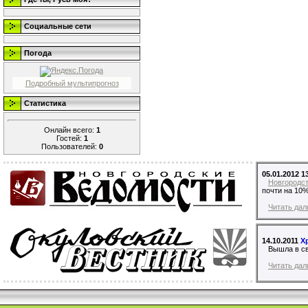
Социальные сети
Погода
Подробный мультипрогноз
Статистика
Онлайн всего:
1
Гостей:
1
Пользователей:
0
05.01.2012 1
Новгородс
почти на 10%
Читать дал
14.10.2011
Х
Вышла в св
Читать дал