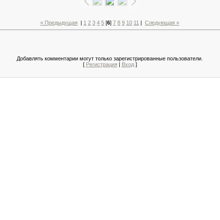
« Предыдущая
|
1
2
3
4
5
[
6
]
7
8
9
10
11
|
Следующая »
Добавлять комментарии могут только зарегистрированные пользователи.
[
Регистрация
|
Вход
]