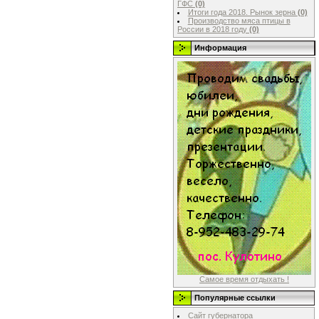
ГФС
(0)
Итоги года 2018. Рынок зерна
(0)
Производство мяса птицы в
России в 2018 году
(0)
Информация
Самое время отдыхать !
Популярные ссылки
Сайт губернатора