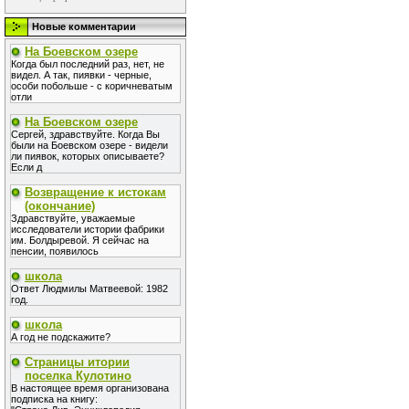
Новые комментарии
На Боевском озере
Когда был последний раз, нет, не
видел. А так, пиявки - черные,
особи побольше - с коричневатым
отли
На Боевском озере
Сергей, здравствуйте. Когда Вы
были на Боевском озере - видели
ли пиявок, которых описываете?
Если д
Возвращение к истокам
(окончание)
Здравствуйте, уважаемые
исследователи истории фабрики
им. Болдыревой. Я сейчас на
пенсии, появилось
школа
Ответ Людмилы Матвеевой: 1982
год.
школа
А год не подскажите?
Страницы итории
поселка Кулотино
В настоящее время организована
подписка на книгу: