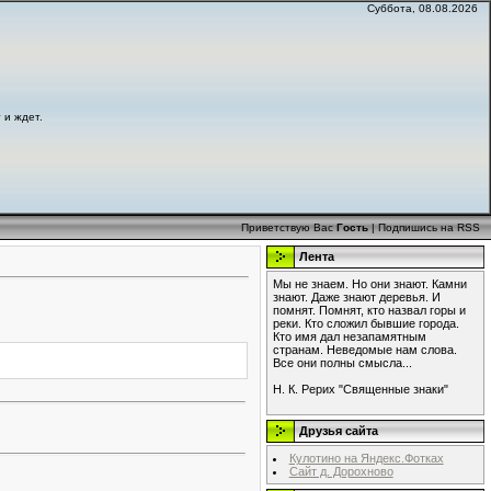
Суббота, 08.08.2026
 и ждет.
Приветствую Вас
Гость
|
Подпишись на RSS
Лента
Мы не знаем. Но они знают. Камни
знают. Даже знают деревья. И
помнят. Помнят, кто назвал горы и
реки. Кто сложил бывшие города.
Кто имя дал незапамятным
странам. Неведомые нам слова.
Все они полны смысла...
Н. К. Рерих "Священные знаки"
Друзья сайта
Кулотино на Яндекс.Фотках
Сайт д. Дорохново