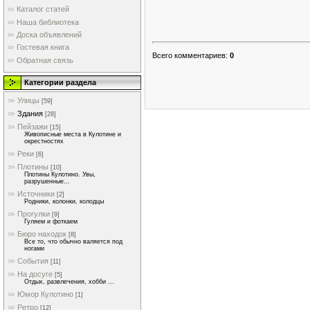
Каталог статей
Наша библиотека
Доска объявлений
Гостевая книга
Всего комментариев
:
0
Обратная связь
Категории раздела
Улицы
[59]
Здания
[28]
Пейзажи
[15]
Живописные места в Кулотине и
окрестностях
Реки
[6]
Плотины
[10]
Плотины Кулотино. Увы,
разрушенные...
Источники
[2]
Родники, колонки, колодцы
Прогулки
[9]
Гуляем и фоткаем
Бюро находок
[8]
Все то, что обычно валяется под
ногами
События
[11]
На досуге
[5]
Отдых, развлечения, хобби ...
Юмор Кулотино
[1]
Ретро
[12]