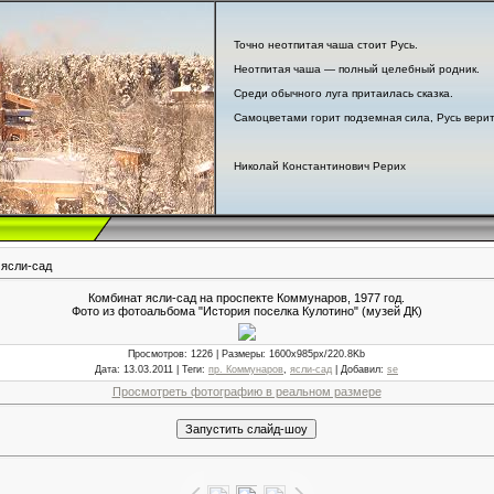
Точно неотпитая чаша стоит Русь.
Неотпитая чаша — полный целебный родник.
Среди обычного луга притаилась сказка.
Самоцветами горит подземная сила, Русь верит
Николай Константинович Рерих
 ясли-сад
Комбинат ясли-сад на проспекте Коммунаров, 1977 год.
Фото из фотоальбома "История поселка Кулотино" (музей ДК)
Просмотров
: 1226 |
Размеры
: 1600x985px/220.8Kb
Дата
: 13.03.2011 |
Теги
:
пр. Коммунаров
,
ясли-сад
|
Добавил
:
se
Просмотреть фотографию в реальном размере