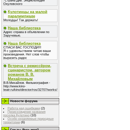
"Страна Див. Энциклопедия
Окуловского
Кулотинцы на малой
паралимпиаде
Молодцы! Так держать!
Наша библиотека
Адрес справа в объявлении по
Заручевью.
Наша библиотека
СПАСИ ВАС ГОСПОДИ!!!
Я с удовольствием читаю ваши
произведения. Нет слов чтобы
выразить радос
Встреча с режиссёром,
сценаристом, автором
романов В. В.
Михайловым
В.В.Михайлов. Фильмография -
http://www.kino-
teatr.ru/kino/director/ros/32707/works/
Новости форума
Работа над ошибками
(2)
Происхождение названия
поселка Кулотино
(10)
Особо охраняемые природные
территории
(6)
Где ты, Русь моя?