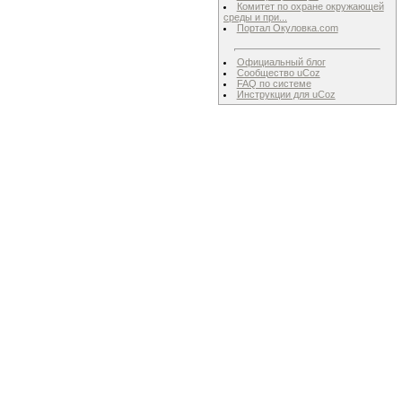
Комитет по охране окружающей
среды и при...
Портал Окуловка.com
Официальный блог
Сообщество uCoz
FAQ по системе
Инструкции для uCoz