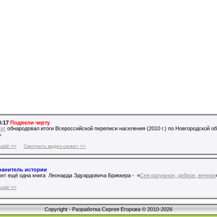
3:17
Подвели черту
тат
обнародовал итоги Всероссийской переписи населения (2010 г.) по Новгородской обл
.
ьше >>
Смотреть видео-сюжет >>
ранитель истории
ет ещё одна книга Леонарда Эдуардовича Бриккера - «
Сея разумное, доброе, вечное
ьше >>
Copyright - Разработка Сергея Егорова © 2010-2026