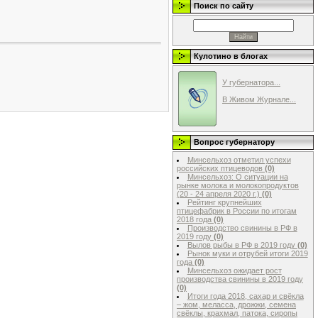
Поиск по сайту
Кулотино в блогах
У губернатора...
В Живом Журнале...
Вопрос губернатору
Минсельхоз отметил успехи
российских птицеводов
(0)
Минсельхоз: О ситуации на
рынке молока и молокопродуктов
(20 - 24 апреля 2020 г.)
(0)
Рейтинг крупнейших
птицефабрик в России по итогам
2018 года
(0)
Производство свинины в РФ в
2019 году
(0)
Вылов рыбы в РФ в 2019 году
(0)
Рынок муки и отрубей итоги 2019
года
(0)
Минсельхоз ожидает рост
производства свинины в 2019 году
(0)
Итоги года 2018, сахар и свёкла
– жом, меласса, дрожжи, семена
свёклы, крахмал, патока, сиропы