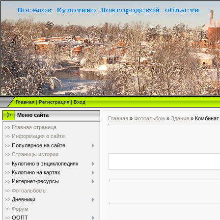
Главная
|
Регистрация
|
Вход
Меню сайта
Главная
»
Фотоальбом
»
Здания
» Комбинат
Главная страница
Информация о сайте
Популярное на сайте
Страницы истории
Кулотино в энциклопедиях
Кулотино на картах
Интернет-ресурсы
Фотоальбомы
Дневники
Форум
ООПТ