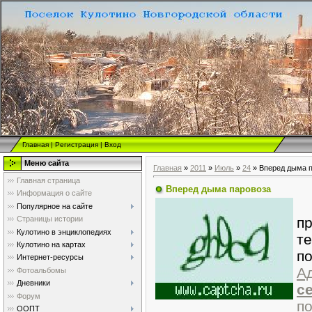
Главная
|
Регистрация
|
Вход
Меню сайта
Главная
»
2011
»
Июль
»
24
» Вперед дыма 
Главная страница
Вперед дыма паровоза
Информация о сайте
У
Популярное на сайте
п
Страницы истории
Кулотино в энциклопедиях
т
Кулотино на картах
п
Интернет-ресурсы
А
Фотоальбомы
Дневники
с
Форум
п
ООПТ