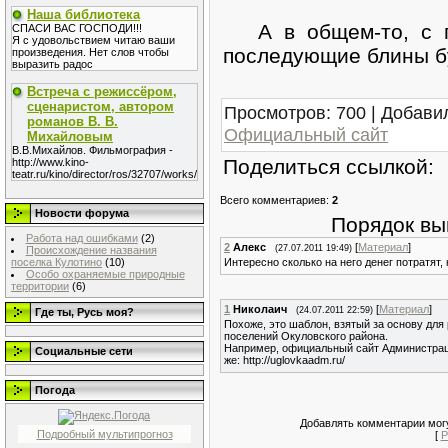
Наша библиотека
А в общем-то, с по
СПАСИ ВАС ГОСПОДИ!!!
Я с удовольствием читаю ваши
последующие блины бу
произведения. Нет слов чтобы
выразить радос
Встреча с режиссёром,
сценаристом, автором
Просмотров
: 700 |
Добави
романов В. В.
Официальный сайт
Михайловым
В.В.Михайлов. Фильмография -
Поделиться ссылкой:
http://www.kino-
teatr.ru/kino/director/ros/32707/works/
Всего комментариев
:
2
Новости форума
Порядок вы
Работа над ошибками
(2)
2
Алекс
[
Материал
]
(27.07.2011 19:49)
Происхождение названия
поселка Кулотино
(10)
Интересно сколько на него денег потратят,
Особо охраняемые природные
территории
(6)
1
Николаич
[
Материал
]
(24.07.2011 22:59)
Где ты, Русь моя?
Похоже, это шаблон, взятый за основу для
поселений Окуловского района.
Например, официальный сайт Администраци
Социальные сети
же: http://uglovkaadm.ru/
Погода
Добавлять комментарии могу
Подробный мультипрогноз
[
Р