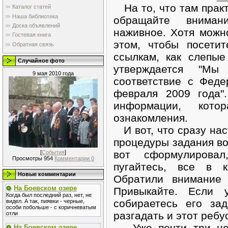
На то, что там практ
Каталог статей
Наша библиотека
обращайте вниман
Доска объявлений
наживное. Хотя можн
Гостевая книга
этом, чтобы посети
Обратная связь
ссылкам, как слепые
Случайное фото
утверждается "М
9 мая 2010 года
соответствие с Фед
февраля 2009 года"
информации, кото
ознакомления.
И вот, что сразу наст
процедуры задания во
вот сформулирова
[
События
]
Просмотры 954
Комментарии 0
пугайтесь, все в к
Новые комментарии
Обратили внимание 
На Боевском озере
Привыкайте. Если
Когда был последний раз, нет, не
собираетесь его зад
видел. А так, пиявки - черные,
особи побольше - с коричневатым
разгадать и этот ребу
отли
Уже почти три нед
На Боевском озере