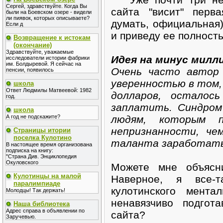
Сергей, здравствуйте. Когда Вы
сайта "висит" перв
были на Боевском озере - видели
ли пиявок, которых описываете?
думать, официальная)
Если д
и приведу ее полност
Возвращение к истокам
(окончание)
Здравствуйте, уважаемые
Идея на минус милл
исследователи истории фабрики
им. Болдыревой. Я сейчас на
Очень часто автор
пенсии, появилось
уверенностью в том,
школа
Ответ Людмилы Матвеевой: 1982
долларов, осталос
год.
заплатить. Синдром
школа
людям, которым 
А год не подскажите?
непризнанности, че
Страницы итории
поселка Кулотино
таланта заработать
В настоящее время организована
подписка на книгу:
"Страна Див. Энциклопедия
Окуловского
Можете мне объясн
Кулотинцы на малой
Наверное, я все-
паралимпиаде
кулотинского мента
Молодцы! Так держать!
ненавязчиво подгот
Наша библиотека
Адрес справа в объявлении по
сайта?
Заручевью.