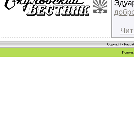
Эдуа
добро
Чит
Copyright - Разр
Исполь