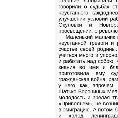
старшие вспоминали т
говорили о судьбах с
неустанного каждоднев
улучшении условий раб
Окуловки и Новгор
просвещении, о револю
Маленький мальчик в
неустанной тревоги и
счастье своей родины.
учиться много и упорн
и работать над собою,
знания во имя и бла
приготовила ему с
гражданская война, раз
у него, как, впрочем,
Шатько-Ворониных-
молодость и зрелая тв
«Привольем», не возни
в эмиграцию. А потом 
и холод ленинградс