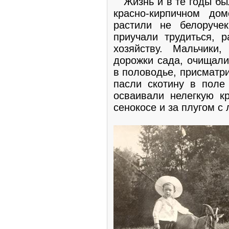
Жизнь и в те годы был
красно-кирпичном до
растили не белоруче
приучали трудиться, 
хозяйству. Мальчики
дорожки сада, очищали
в половодье, присматр
пасли скотину в поле 
осваивали нелегкую кр
сенокосе и за плугом 