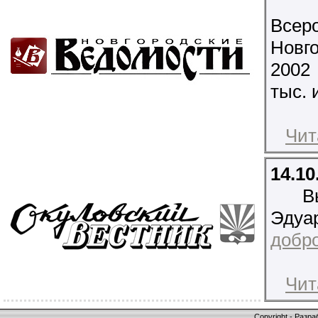
Всеро
Новг
2002
тыс. 
Чит
14.10
В
Эдуа
добро
Чит
Copyright - Разр