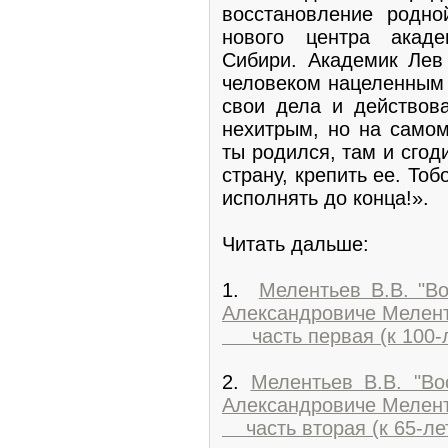
восстановление родно
нового центра акаде
Сибири. Академик Лев
человеком нацеленным 
свои дела и действова
нехитрым, но на само
ты родился, там и сгод
страну, крепить ее. То
исполнять до конца!».
Читать дальше:
1.
Мелентьев В.В. "В
Александровиче Мелент
часть первая (к 100-л
2.
Мелентьев В.В. "В
Александровиче Мелент
часть вторая (к 65-ле