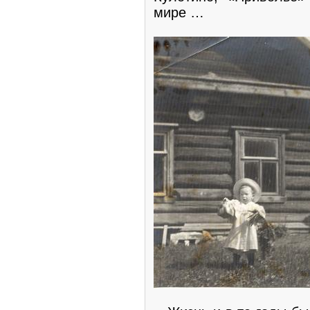
мире …