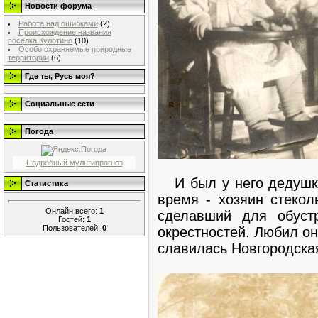
Новости форума
Работа над ошибками
(2)
Происхождение названия
поселка Кулотино
(10)
Особо охраняемые природные
территории
(6)
Где ты, Русь моя?
Социальные сети
Погода
Подробный мультипрогноз
И был у него дедушка
Статистика
время - хозяин стекол
Онлайн всего:
1
сделавший для обуст
Гостей:
1
Пользователей:
0
окрестностей. Любил он
славилась Новгородская