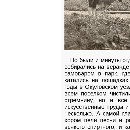
Но были и минуты отды
собирались на веранде
самоваром в парк, гд
катались на лошадках
годы в Окуловском уез
всем поселком чистил
стремнину, но и все
искусственные пруды и
несколько. А самой гл
хором пели песни и р
всякого спиртного, и к