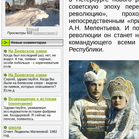
советскую эпоху пер
революцию», пр
непосредственным «пр
А.Н. Мелентьева. И п
[
Улицы
]
Просмотры 933
Комментарии 0
революции он станет н
командующего всеми
Новые комментарии
Республики.
На Боевском озере
Когда был последний раз, нет, не
видел. А так, пиявки - черные,
особи побольше - с коричневатым
отли
На Боевском озере
Сергей, здравствуйте. Когда Вы
были на Боевском озере - видели
ли пиявок, которых описываете?
Если д
Возвращение к истокам
(окончание)
Здравствуйте, уважаемые
исследователи истории фабрики
им. Болдыревой. Я сейчас на
пенсии, появилось
школа
Ответ Людмилы Матвеевой: 1982
год.