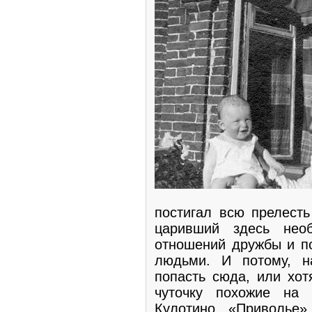
постигал всю прелест
царивший здесь нео
отношений дружбы и п
людьми. И потому, н
попасть сюда, или хот
чуточку похожие на 
Кулотино, «Приволье»