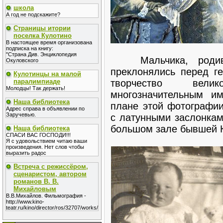
школа
А год не подскажите?
Страницы итории
поселка Кулотино
В настоящее время организована
подписка на книгу:
"Страна Див. Энциклопедия
Мальчика, родивш
Окуловского
преклонялись перед ге
Кулотинцы на малой
творчество вели
паралимпиаде
Молодцы! Так держать!
многозначительным и
Наша библиотека
плане этой фотографии
Адрес справа в объявлении по
Заручевью.
с латунными заслонкам
большом зале бывшей К
Наша библиотека
СПАСИ ВАС ГОСПОДИ!!!
Я с удовольствием читаю ваши
произведения. Нет слов чтобы
выразить радос
Встреча с режиссёром,
сценаристом, автором
романов В. В.
Михайловым
В.В.Михайлов. Фильмография -
http://www.kino-
teatr.ru/kino/director/ros/32707/works/