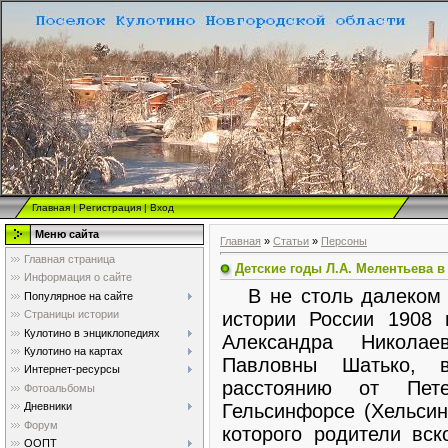
Главная
|
Регистрация
|
Вход
Меню сайта
Главная
»
Статьи
»
Персоны
Главная страница
Детские годы Л.А. Мелентьева 
Информация о сайте
В не столь далеком о
Популярное на сайте
истории России 1908 
Страницы истории
Кулотино в энциклопедиях
Александра Никола
Кулотино на картах
Павловны Шатько,
Интернет-ресурсы
расстоянию от Пете
Фотоальбомы
Гельсинфорсе (Хельсин
Дневники
Форум
которого родители вск
ООПТ