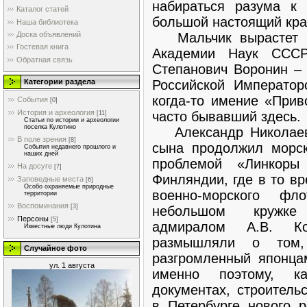
набираться разума к
Каталог статей
большой настоящий кра
Наша библиотека
Мальчик вырастет и 
Доска объявлений
Гостевая книга
Академии Наук СССР
Обратная связь
Степанович Воронин –
Российской Император
Категории раздела
когда-то имение «При
События
[0]
История и археология
часто бывавший здесь.
[11]
Статьи по истории и археологии
поселка Кулотино
Александр Николаеви
В поле зрения
[8]
сына продолжил морс
События недавнего прошлого и
наших дней
проблемой «Линкоры
На досуге
[7]
Финляндии, где в то в
Заповедные места
[6]
Особо охраняемые природные
военно-морского фл
территории
Воспоминания
[3]
небольшом кружке 
Персоны
[5]
адмиралом А.В. К
Известные люди Кулотина
размышляли о том,
Случайное фото
разгромленный японца
ул. 1 августа
именно поэтому, к
документах, строитель
в Петербурге нового р