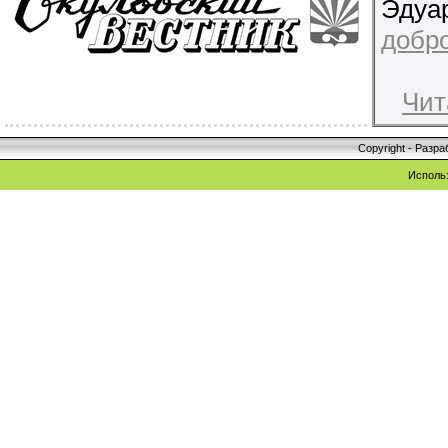
Эдуа
добро
Чит
Copyright - Разр
Исполь