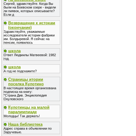
Сергей, здравствуйте. Когда Вы
были на Боевском озере - видели
ли пиявок, которых описываете?
Если д
Возвращение к истокам
(окончание)
Здравствуйте, уважаемые
исследователи истории фабрики
им. Болдыревой. Я сейчас на
пенсии, появилось
школа
Ответ Людмилы Матвеевой: 1982
год.
школа
А год не подскажите?
Страницы итории
поселка Кулотино
В настоящее время организована
подписка на книгу:
"Страна Див. Энциклопедия
Окуловского
Кулотинцы на малой
паралимпиаде
Молодцы! Так держать!
Наша библиотека
Адрес справа в объявлении по
Заручевью.