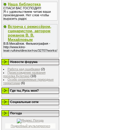
Наша библиотека
СПАСИ ВАС ГОСПОДИ!!!
Я с удовольствием читаю ваши
произведения. Нет слов чтобы
выразить радос
Встреча с режиссёром,
сценаристом, автором
романов В. В.
Михайловым
В.В.Михайлов. Фильмография -
http://www.kino-
teatr.ru/kino/director/ros/32707/works/
Новости форума
Работа над ошибками
(2)
Происхождение названия
поселка Кулотино
(10)
Особо охраняемые природные
территории
(6)
Где ты, Русь моя?
Социальные сети
Погода
Подробный мультипрогноз