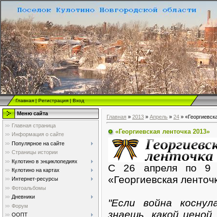
Главная
|
Регистрация
|
Вход
Меню сайта
Главная
»
2013
»
Апрель
»
24
» «Георгиевск
Главная страница
«Георгиевская ленточка 2013»
Информация о сайте
Популярное на сайте
Страницы истории
Кулотино в энциклопедиях
С 26 апреля по 9 
Кулотино на картах
«Георгиевская ленточ
Интернет-ресурсы
Фотоальбомы
Дневники
"Если война косну
Форум
знаешь, какой ценой
ООПТ