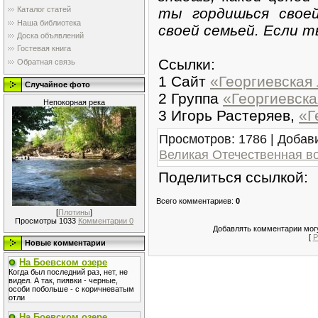
ты гордишься своей
Каталог статей
Наша библиотека
своей семьей. Если т
Доска объявлений
Гостевая книга
Ссылки:
Обратная связь
1 Сайт
«Георгиевская
Случайное фото
2 Группа
«Георгиевска
Непокорная река
3 Игорь Растеряев,
«Г
Просмотров
: 1786 |
Добав
Великая Отечественная в
Поделиться ссылкой:
Всего комментариев
:
0
[
Плотины
]
Просмотры 1033
Комментарии 0
Добавлять комментарии могу
[
Р
Новые комментарии
На Боевском озере
Когда был последний раз, нет, не
видел. А так, пиявки - черные,
особи побольше - с коричневатым
отли
На Боевском озере