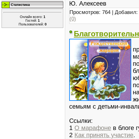
Ю. Алексеев
Статистика
Просмотров: 764 | Добавил
Онлайн всего:
1
(0)
Гостей:
1
Пользователей:
0
Благотворительн
В
п
м
п
б
ю
п
н
ж
семьям с детьми-инвал
Ссылки:
1
О марафоне
в блоге г
2
Как принять участие
.