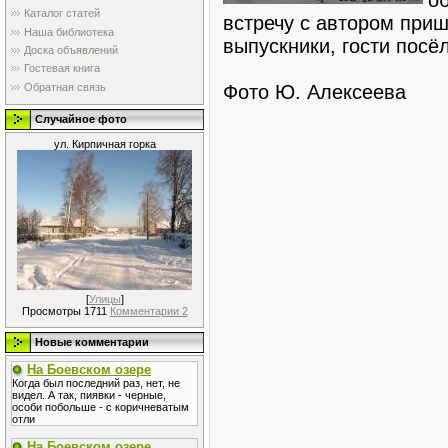
о
Каталог статей
встречу с автором при
Наша библиотека
выпускники, гости посёл
Доска объявлений
Гостевая книга
Обратная связь
Фото Ю. Алексеева
Случайное фото
ул. Кирпичная горка
[
Улицы
]
Просмотры 1711
Комментарии 2
Новые комментарии
На Боевском озере
Когда был последний раз, нет, не
видел. А так, пиявки - черные,
особи побольше - с коричневатым
отли
На Боевском озере