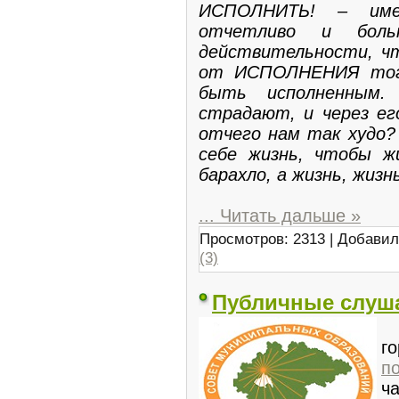
ИСПОЛНИТЬ! – име
отчетливо и боль
действительности, ч
от ИСПОЛНЕНИЯ того
быть исполненным.
страдают, и через ег
отчего нам так худо? 
себе жизнь, чтобы жи
барахло, а жизнь, жизн
...
Читать дальше »
Просмотров: 2313 | Добави
(3)
Публичные слуш
А
г
п
ча