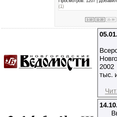
Просмотров: 1207 | Добави
(1)
1-10
11-20
21-30
05.01
Всеро
Новг
2002
тыс. 
Чит
14.10
В