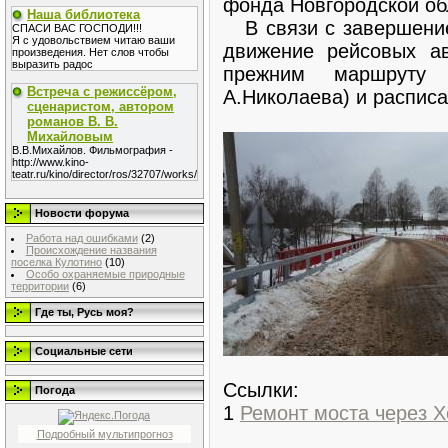
фонда Новгородской об
Наша библиотека
В связи с завершение
СПАСИ ВАС ГОСПОДИ!!!
Я с удовольствием читаю ваши
движение рейсовых ав
произведения. Нет слов чтобы
выразить радос
прежним маршруту
Встреча с режиссёром,
А.Николаева) и распис
сценаристом, автором
романов В. В.
Михайловым
В.В.Михайлов. Фильмография -
http://www.kino-
teatr.ru/kino/director/ros/32707/works/
Новости форума
Работа над ошибками
(2)
Происхождение названия
поселка Кулотино
(10)
Особо охраняемые природные
территории
(6)
Где ты, Русь моя?
Социальные сети
Ссылки:
Погода
1
Ремонт моста через Х
Подробный мультипрогноз