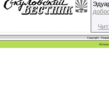
Эдуа
добро
Чит
Copyright - Разр
Исполь