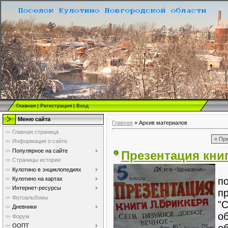
Главная
|
Регистрация
|
Вход
Меню сайта
Главная
»
Архив материалов
Главная страница
« Пр
Информация о сайте
Популярное на сайте
Презентация книг
Страницы истории
5
Кулотино в энциклопедиях
Кулотино на картах
п
Интернет-ресурсы
п
Фотоальбомы
"С
Дневники
о
Форум
ООПТ