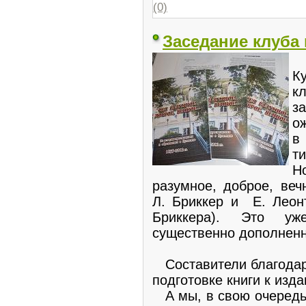
(0)
Заседание клуба
5
К
к
з
о
в
т
Н
разумное, доброе, веч
Л. Бриккер и Е. Леон
Бриккера). Это уж
существенно дополненн
Составители благодаря
подготовке книги к изд
А мы, в свою очередь,