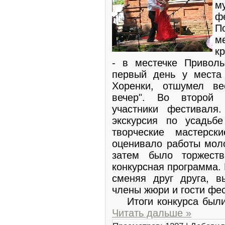
м
ф
П
м
к
- в местечке Привол
первый день у места
Хоренки, отшумел ве
вечер". Во второй 
участники фестиваля
экскурсия по усадьб
творческие мастерск
оценивало работы моло
затем было торжест
конкурсная программа. 
сменяя друг друга, в
члены жюри и гости фе
Итоги конкурса были 
Читать дальше »