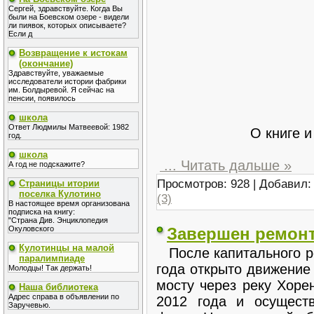
Сергей, здравствуйте. Когда Вы
были на Боевском озере - видели
ли пиявок, которых описываете?
Если д
Возвращение к истокам
(окончание)
Здравствуйте, уважаемые
исследователи истории фабрики
им. Болдыревой. Я сейчас на
пенсии, появилось
школа
Ответ Людмилы Матвеевой: 1982
О книге и
год.
школа
...
Читать дальше »
А год не подскажите?
Просмотров: 928 | Добавил
Страницы итории
поселка Кулотино
(3)
В настоящее время организована
подписка на книгу:
"Страна Див. Энциклопедия
Окуловского
Завершен ремонт
Кулотинцы на малой
После капитального р
паралимпиаде
года открыто движение
Молодцы! Так держать!
мосту через реку Хоре
Наша библиотека
Адрес справа в объявлении по
2012 года и осущест
Заручевью.