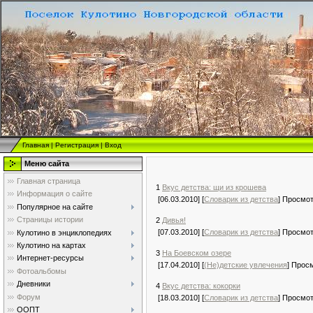
Главная
|
Регистрация
|
Вход
Меню сайта
Главная страница
1
Вкус детства: щи из крошева
Информация о сайте
[06.03.2010] [
Словарик из детства
] Просмо
Популярное на сайте
Страницы истории
2
Дивья!
[07.03.2010] [
Словарик из детства
] Просмо
Кулотино в энциклопедиях
Кулотино на картах
3
На Боевском озере
Интернет-ресурсы
[17.04.2010] [
(Не)детские увлечения
] Прос
Фотоальбомы
Дневники
4
Вкус детства: кокорки
Форум
[18.03.2010] [
Словарик из детства
] Просмо
ООПТ