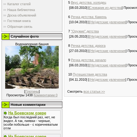
5
Вкус детства: холодец
Каталог статей
[08.03.2010] [
Словарик из детства
] Просмо
Наша библиотека
Доска объявлений
6
Речка детства: Камень
Гостевая книга
[10.04.2010] [
(Не)детские увлечения
] Прос
Обратная связь
7
"Оружие" детства
Случайное фото
[26.05.2010] [
(Не)детские увлечения
] Прос
Водонапорная башня
8
Речка детства: дорога
[27.03.2010] [
(Не)детские увлечения
] Прос
9
Речка детства: начало
[06.03.2010] [
(Не)детские увлечения
] Прос
10
Путешествия детства
[04.11.2010] [
(Не)детские увлечения
] Прос
[
Плотины
]
Смотреть
все статьи >>
Просмотры 1438
Комментарии 0
Новые комментарии
На Боевском озере
Когда был последний раз, нет, не
видел. А так, пиявки - черные,
особи побольше - с коричневатым
отли
На Боевском озере