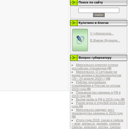
Поиск по сайту
Кулотино в блогах
У губернатора...
В Живом Журнале...
Вопрос губернатору
Минсельхоз отметил успехи
российских птицеводов
(0)
Минсельхоз: О ситуации на
рынке молока и молокопродуктов
(20 - 24 апреля 2020 г.)
(0)
Рейтинг крупнейших
птицефабрик в России по итогам
2018 года
(0)
Производство свинины в РФ в
2019 году
(0)
Вылов рыбы в РФ в 2019 году
(0)
Рынок муки и отрубей итоги 2019
года
(0)
Минсельхоз ожидает рост
производства свинины в 2019 году
(0)
Итоги года 2018, сахар и свёкла
– жом, меласса, дрожжи, семена
свёклы, крахмал, патока, сиропы