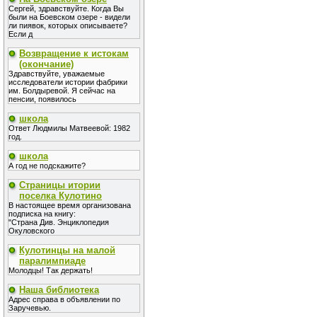
Сергей, здравствуйте. Когда Вы
были на Боевском озере - видели
ли пиявок, которых описываете?
Если д
Возвращение к истокам
(окончание)
Здравствуйте, уважаемые
исследователи истории фабрики
им. Болдыревой. Я сейчас на
пенсии, появилось
школа
Ответ Людмилы Матвеевой: 1982
год.
школа
А год не подскажите?
Страницы итории
поселка Кулотино
В настоящее время организована
подписка на книгу:
"Страна Див. Энциклопедия
Окуловского
Кулотинцы на малой
паралимпиаде
Молодцы! Так держать!
Наша библиотека
Адрес справа в объявлении по
Заручевью.