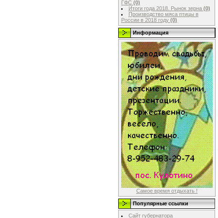
ГФС
(0)
Итоги года 2018. Рынок зерна
(0)
Производство мяса птицы в
России в 2018 году
(0)
Информация
Самое время отдыхать !
Популярные ссылки
Сайт губернатора