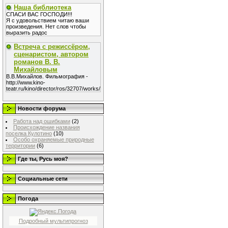
Наша библиотека
СПАСИ ВАС ГОСПОДИ!!!
Я с удовольствием читаю ваши
произведения. Нет слов чтобы
выразить радос
Встреча с режиссёром,
сценаристом, автором
романов В. В.
Михайловым
В.В.Михайлов. Фильмография -
http://www.kino-
teatr.ru/kino/director/ros/32707/works/
Новости форума
Работа над ошибками
(2)
Происхождение названия
поселка Кулотино
(10)
Особо охраняемые природные
территории
(6)
Где ты, Русь моя?
Социальные сети
Погода
Подробный мультипрогноз