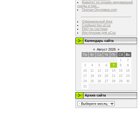
Комитет по охране окружающей
среды и при...
Портал Окуловка.com
Официальный блог
Сообщество uCoz
FAQ по системе
Инструкции для uCoz
Календарь сайта
«
Август 2026
»
Пн
Вт
Ср
Чт
Пт
Сб
Вс
1
2
3
4
5
6
7
8
9
10
11
12
13
14
15
16
17
18
19
20
21
22
23
24
25
26
27
28
29
30
31
Архив сайта