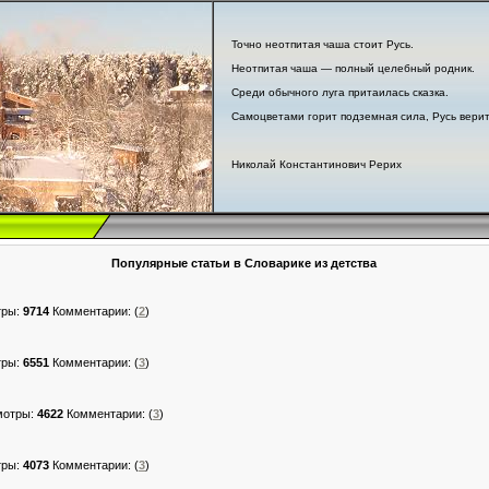
Точно неотпитая чаша стоит Русь.
Неотпитая чаша — полный целебный родник.
Среди обычного луга притаилась сказка.
Самоцветами горит подземная сила, Русь верит
Николай Константинович Рерих
Популярные статьи в Словарике из детства
тры:
9714
Комментарии:
(
2
)
тры:
6551
Комментарии:
(
3
)
мотры:
4622
Комментарии:
(
3
)
тры:
4073
Комментарии:
(
3
)