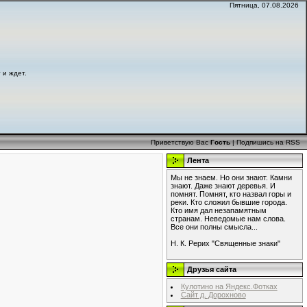
Пятница, 07.08.2026
 и ждет.
Приветствую Вас
Гость
|
Подпишись на RSS
Лента
Мы не знаем. Но они знают. Камни
знают. Даже знают деревья. И
помнят. Помнят, кто назвал горы и
реки. Кто сложил бывшие города.
Кто имя дал незапамятным
странам. Неведомые нам слова.
Все они полны смысла...
Н. К. Рерих "Священные знаки"
Друзья сайта
Кулотино на Яндекс.Фотках
Сайт д. Дорохново